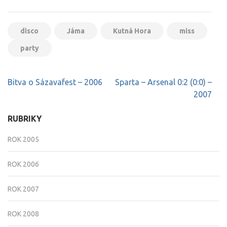
disco
Jáma
Kutná Hora
miss
party
Navigace
Bitva o Sázavafest – 2006
Sparta – Arsenal 0:2 (0:0) –
pro
2007
příspěvek
RUBRIKY
ROK 2005
ROK 2006
ROK 2007
ROK 2008