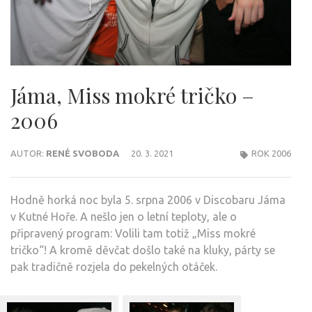
Jáma, Miss mokré tričko –
2006
AUTOR:
RENÉ SVOBODA
20. 3. 2021
ROK 2006
Hodně horká noc byla 5. srpna 2006 v Discobaru Jáma
v Kutné Hoře. A nešlo jen o letní teploty, ale o
připravený program: Volili tam totiž „Miss mokré
tričko“! A kromě děvčat došlo také na kluky, párty se
pak tradičně rozjela do pekelných otáček.