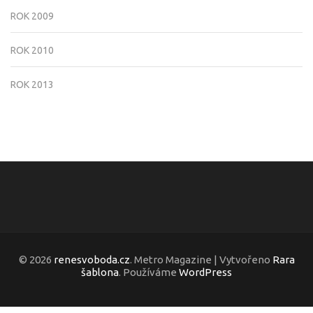
ROK 2009
ROK 2010
ROK 2013
© 2026
renesvoboda.cz
. Metro Magazine | Vytvořeno
Rara
šablona
. Používáme
WordPress