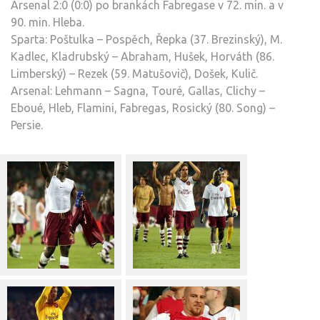
Arsenal 2:0 (0:0) po brankách Fabregase v 72. min. a v
90. min. Hleba.
Sparta: Poštulka – Pospěch, Řepka (37. Brezinský), M.
Kadlec, Kladrubský – Abraham, Hušek, Horváth (86.
Limberský) – Rezek (59. Matušovič), Došek, Kulič.
Arsenal: Lehmann – Sagna, Touré, Gallas, Clichy –
Eboué, Hleb, Flamini, Fabregas, Rosický (80. Song) –
Persie.