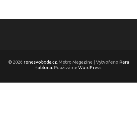
© 2026
renesvoboda.cz
. Metro Magazine | Vytvořeno
Rara
šablona
. Používáme
WordPress