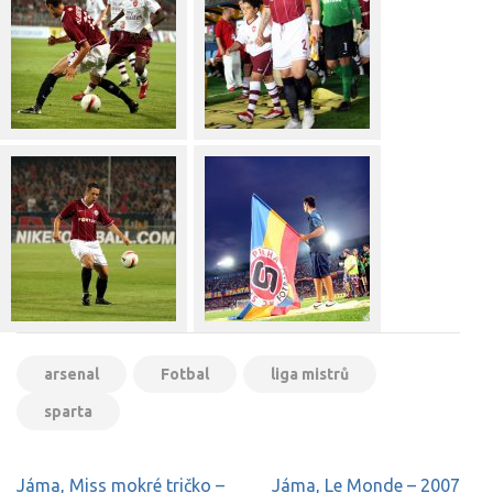
arsenal
Fotbal
liga mistrů
sparta
Navigace
Jáma, Miss mokré tričko –
Jáma, Le Monde – 2007