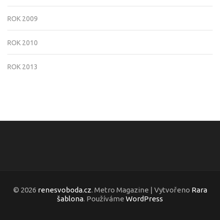
ROK 2009
ROK 2010
ROK 2013
© 2026
renesvoboda.cz
. Metro Magazine | Vytvořeno
Rara
šablona
. Používáme
WordPress