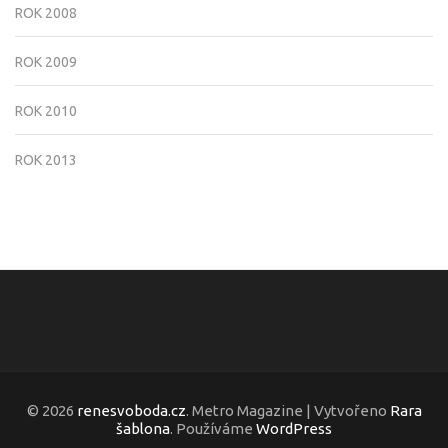
ROK 2008
ROK 2009
ROK 2010
ROK 2013
© 2026
renesvoboda.cz
. Metro Magazine | Vytvořeno
Rara
šablona
. Používáme
WordPress