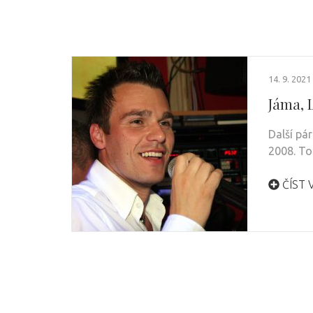
14. 9. 2021
Jáma, 
Další pá
2008. To
ČÍST 