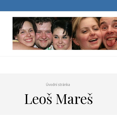
ESVOBODA.CZ
nika :)
Úvodní stránka
Leoš Mareš