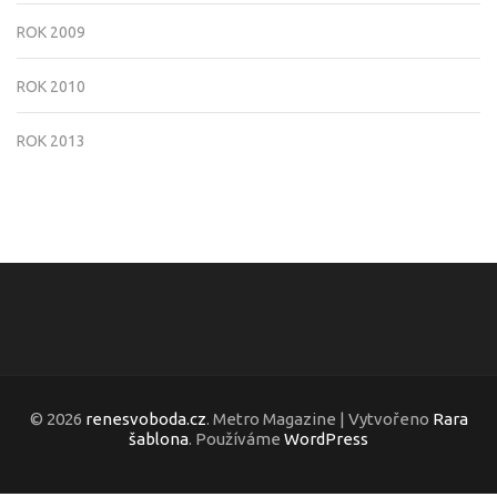
ROK 2009
ROK 2010
ROK 2013
© 2026
renesvoboda.cz
. Metro Magazine | Vytvořeno
Rara
šablona
. Používáme
WordPress