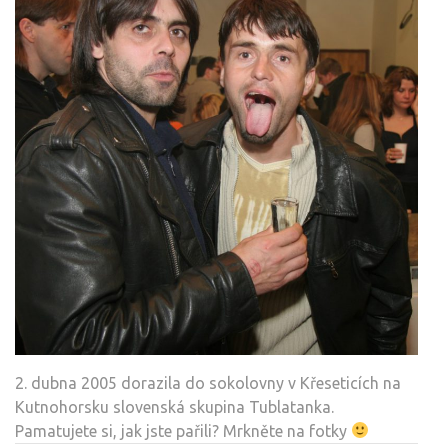
2. dubna 2005 dorazila do sokolovny v Křeseticích na
Kutnohorsku slovenská skupina Tublatanka.
Pamatujete si, jak jste pařili? Mrkněte na fotky