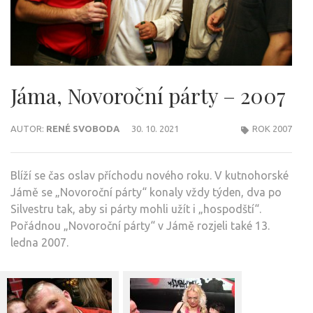
Jáma, Novoroční párty – 2007
AUTOR:
RENÉ SVOBODA
30. 10. 2021
ROK 2007
Blíží se čas oslav příchodu nového roku. V kutnohorské
Jámě se „Novoroční párty“ konaly vždy týden, dva po
Silvestru tak, aby si párty mohli užít i „hospodští“.
Pořádnou „Novoroční párty“ v Jámě rozjeli také 13.
ledna 2007.