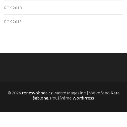
ROK 2010
ROK 2013
© 2026
renesvoboda.cz
. Metro Magazine | Vytvořeno
Rara
šablona
. Používáme
WordPress