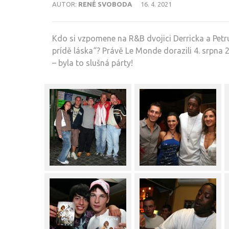
AUTOR:
RENÉ SVOBODA
16. 4. 2021
Kdo si vzpomene na R&B dvojici Derricka a Petru, 
prídě láska“? Právě Le Monde dorazili 4. srpna
– byla to slušná párty!