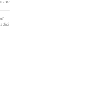
K 2007
eď
adicí