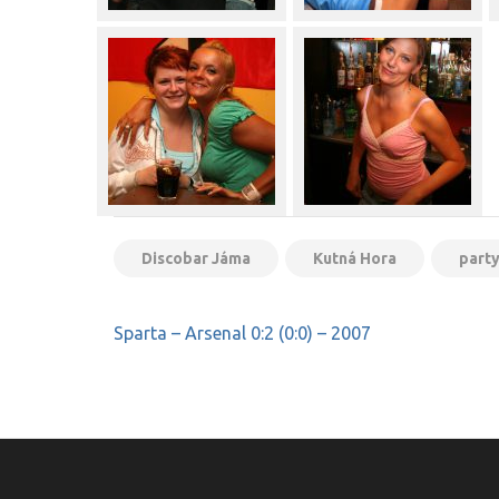
Discobar Jáma
Kutná Hora
part
Navigace
Sparta – Arsenal 0:2 (0:0) – 2007
pro
příspěvek